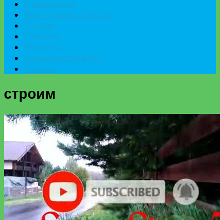
К празднику
Приготовить быстро
Гостям
Сладкое
Рецепты
Калькулятор БЖУ
Разное
строим