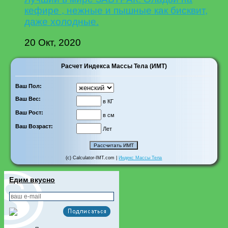
кефире , нежные и пышные как бисквит,
даже холодные.
20 Окт, 2020
Расчет Индекса Массы Тела (ИМТ)
Ваш Пол:
Ваш Вес:
в КГ
Ваш Рост:
в см
Ваш Возраст:
Лет
(c) Calculator-IMT.com |
Индекс Массы Тела
Едим вкусно