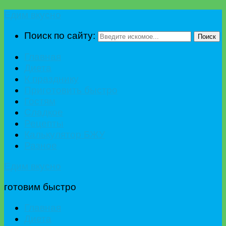
Едим вкусно
Поиск по сайту:
Поиск
Главная
Диета
К празднику
Приготовить быстро
Гостям
Сладкое
Рецепты
Калькулятор БЖУ
Разное
Едим вкусно
готовим быстро
Главная
Диета