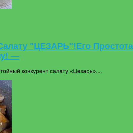
алату "ЦЕЗАРЬ"!Его Простота
у! —
ойный конкурент салату «Цезарь»....