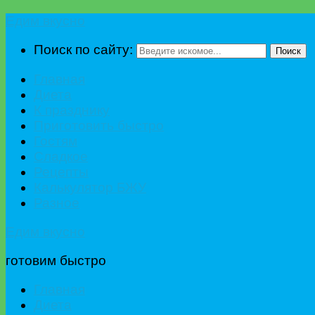
Едим вкусно
Поиск по сайту:
Поиск
Главная
Диета
К празднику
Приготовить быстро
Гостям
Сладкое
Рецепты
Калькулятор БЖУ
Разное
Едим вкусно
готовим быстро
Главная
Диета