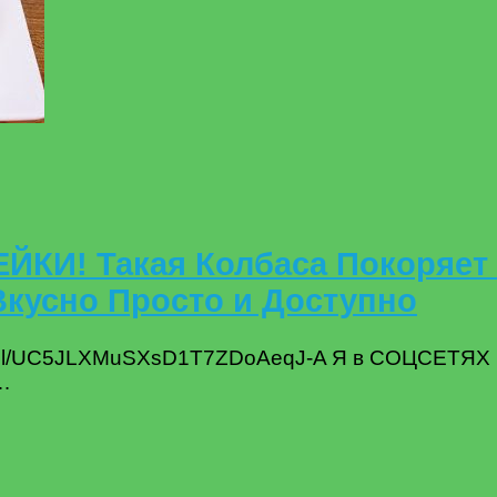
ЙКИ! Такая Колбаса Покоряет 
усно Просто и Доступно
nnel/UC5JLXMuSXsD1T7ZDoAeqJ-A Я в СОЦСЕТЯХ
 …