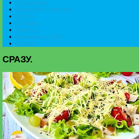
К празднику
Приготовить быстро
Гостям
Сладкое
Рецепты
Калькулятор БЖУ
Разное
СРАЗУ.