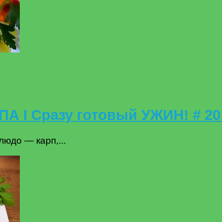
А I Сразу готовый УЖИН! # 20
юдо — карп,...