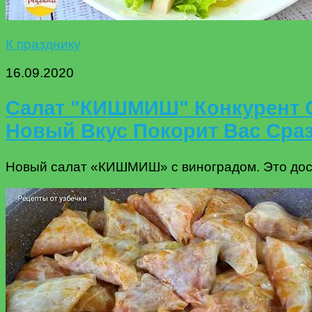
К празднику
16.09.2020
Салат "КИШМИШ" Конкурент С
Новый Вкус Покорит Вас Сраз
Новый салат «КИШМИШ» с виноградом. Это дост