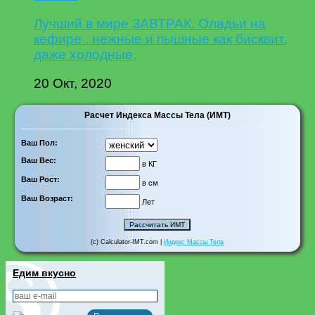
Лучший в мире ЗАВТРАК. Оладьи на
кефире , нежные и пышные как бисквит,
даже холодные.
20 Окт, 2020
Расчет Индекса Массы Тела (ИМТ)
Ваш Пол:
Ваш Вес:
в КГ
Ваш Рост:
в см
Ваш Возраст:
Лет
(c) Calculator-IMT.com |
Индекс Массы Тела
Едим вкусно