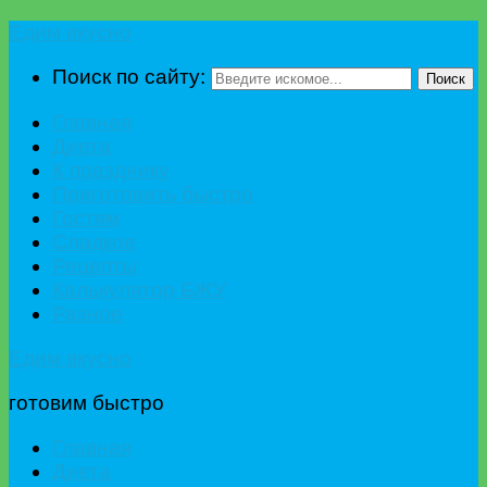
Едим вкусно
Поиск по сайту:
Поиск
Главная
Диета
К празднику
Приготовить быстро
Гостям
Сладкое
Рецепты
Калькулятор БЖУ
Разное
Едим вкусно
готовим быстро
Главная
Диета