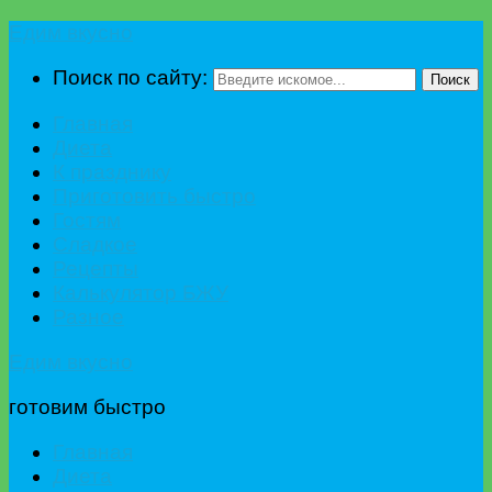
Едим вкусно
Поиск по сайту:
Поиск
Главная
Диета
К празднику
Приготовить быстро
Гостям
Сладкое
Рецепты
Калькулятор БЖУ
Разное
Едим вкусно
готовим быстро
Главная
Диета