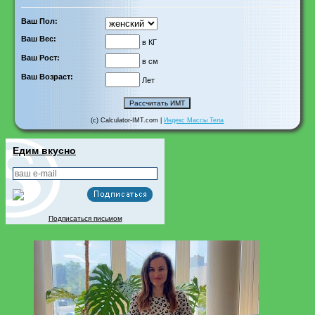
Ваш Пол:
Ваш Вес:
в КГ
Ваш Рост:
в см
Ваш Возраст:
Лет
(c) Calculator-IMT.com |
Индекс Массы Тела
Едим вкусно
Подписаться письмом