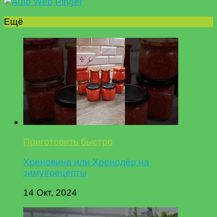
Ещё
Приготовить быстро
Хреновина или Хренодёр на
зиму#рецепты
14 Окт, 2024