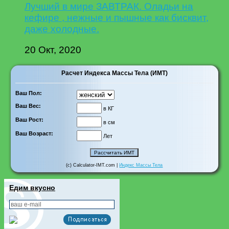
Лучший в мире ЗАВТРАК. Оладьи на
кефире , нежные и пышные как бисквит,
даже холодные.
20 Окт, 2020
Расчет Индекса Массы Тела (ИМТ)
Ваш Пол:
Ваш Вес:
в КГ
Ваш Рост:
в см
Ваш Возраст:
Лет
(c) Calculator-IMT.com |
Индекс Массы Тела
Едим вкусно