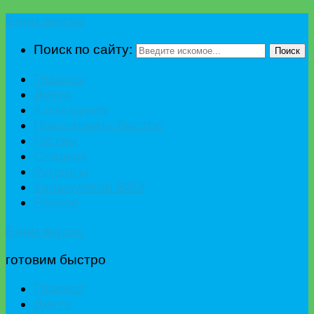
Едим вкусно
Поиск по сайту:
Поиск
Главная
Диета
К празднику
Приготовить быстро
Гостям
Сладкое
Рецепты
Калькулятор БЖУ
Разное
Едим вкусно
готовим быстро
Главная
Диета