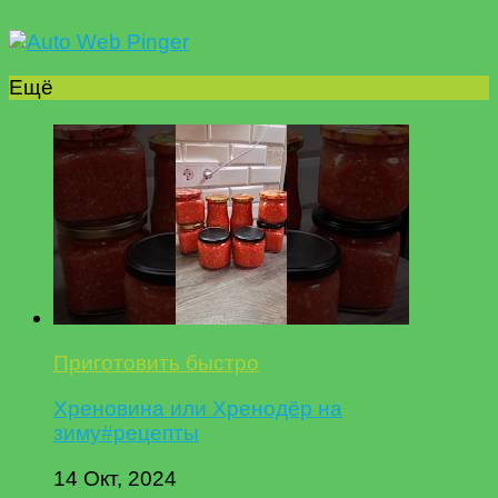
Ещё
Приготовить быстро
Хреновина или Хренодёр на
зиму#рецепты
14 Окт, 2024