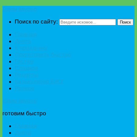
Едим вкусно
Поиск по сайту:
Поиск
Главная
Диета
К празднику
Приготовить быстро
Гостям
Сладкое
Рецепты
Калькулятор БЖУ
Разное
Едим вкусно
готовим быстро
Главная
Диета