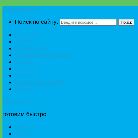
Едим вкусно
Поиск по сайту:
Поиск
Главная
Диета
К празднику
Приготовить быстро
Гостям
Сладкое
Рецепты
Калькулятор БЖУ
Разное
Едим вкусно
готовим быстро
Главная
Диета