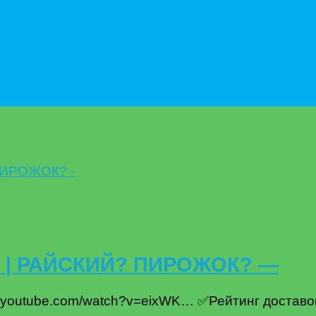
 | РАЙСКИЙ? ПИРОЖОК? —
w.youtube.com/watch?v=eixWK… ✅Рейтинг доставо