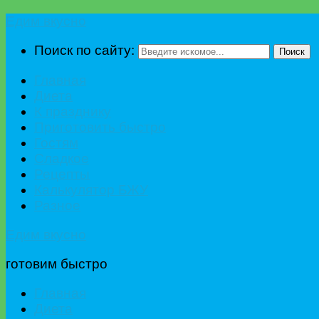
Едим вкусно
Поиск по сайту:
Поиск
Главная
Диета
К празднику
Приготовить быстро
Гостям
Сладкое
Рецепты
Калькулятор БЖУ
Разное
Едим вкусно
готовим быстро
Главная
Диета