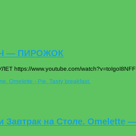
ИЧ — ПИРОЖОК
 https://www.youtube.com/watch?v=toIgoI8NFF
автрак на Столе. Omelette — 