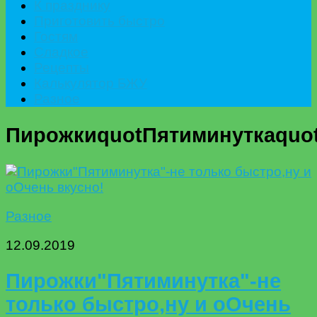
К празднику
Приготовить быстро
Гостям
Сладкое
Рецепты
Калькулятор БЖУ
Разное
ПирожкиquotПятиминуткаquo
Разное
12.09.2019
Пирожки"Пятиминутка"-не
только быстро,ну и оОчень