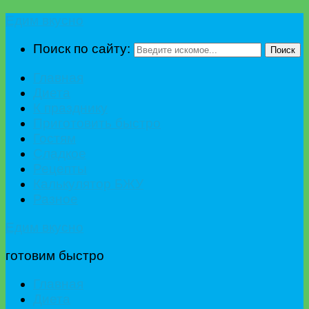
Едим вкусно
Поиск по сайту:
Поиск
Главная
Диета
К празднику
Приготовить быстро
Гостям
Сладкое
Рецепты
Калькулятор БЖУ
Разное
Едим вкусно
готовим быстро
Главная
Диета