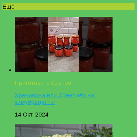
Ещё
Приготовить быстро
Хреновина или Хренодёр на
зиму#рецепты
14 Окт, 2024