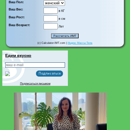
Ваш Пол:
Ваш Вес:
в КГ
Ваш Рост:
в см
Ваш Возраст:
Лет
(c) Calculator-IMT.com |
Индекс Массы Тела
Едим вкусно
Подписаться письмом