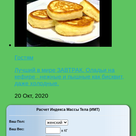
Гостям
Лучший в мире ЗАВТРАК. Оладьи на
кефире , нежные и пышные как бисквит,
даже холодные.
20 Окт, 2020
Расчет Индекса Массы Тела (ИМТ)
Ваш Пол:
Ваш Вес:
в КГ