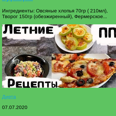
Ингредиенты: Овсяные хлопья 70гр ( 210мл),
Творог 150гр (обезжиренный), Фермерское...
Диета
07.07.2020