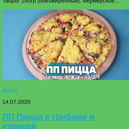
Творог 150гр (обезжиренный), Фермерское...
Диета
14.07.2020
ПП Пицца с грибами и
курицей