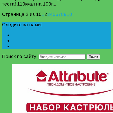
теста! 110ккал на 100г...
Страница 2 из 10
1
2
3
4
5
6
7
8
9
10
Следите за нами:
Поиск по сайту:
Поиск