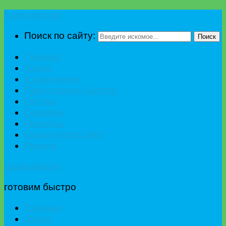
Едим вкусно
Поиск по сайту:
Поиск
Главная
Диета
К празднику
Приготовить быстро
Гостям
Сладкое
Рецепты
Калькулятор БЖУ
Разное
Едим вкусно
готовим быстро
Главная
Диета