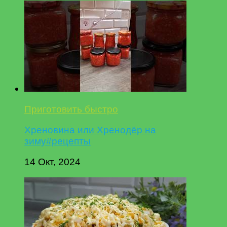
Приготовить быстро
Хреновина или Хренодёр на
зиму#рецепты
14 Окт, 2024