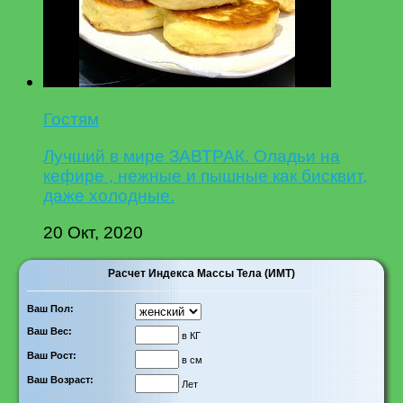
Гостям
Лучший в мире ЗАВТРАК. Оладьи на
кефире , нежные и пышные как бисквит,
даже холодные.
20 Окт, 2020
Расчет Индекса Массы Тела (ИМТ)
Ваш Пол:
Ваш Вес:
в КГ
Ваш Рост:
в см
Ваш Возраст:
Лет