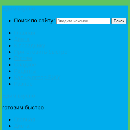
Едим вкусно
Поиск по сайту:
Поиск
Главная
Диета
К празднику
Приготовить быстро
Гостям
Сладкое
Рецепты
Калькулятор БЖУ
Разное
Едим вкусно
готовим быстро
Главная
Диета