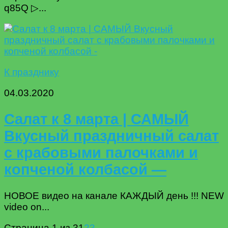
q85Q ▷...
К празднику
04.03.2020
Салат к 8 марта | САМЫЙ
Вкусный праздничный салат
с крабовыми палочками и
копченой колбасой —
НОВОЕ видео на канале КАЖДЫЙ день !!! NEW
video on...
Страница 1 из 3
1
2
3