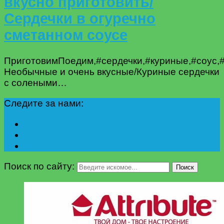
вкусно приготовить/
Сердечки в огуречно
сметанном соусе
ПриготовимПоедим,#сердечки,#куриные,#соус,#
Необычные и очень вкусные/Куриные сердечки
с солеными…
Следите за нами:
Поиск по сайту:
Поиск