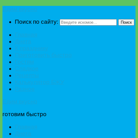
Едим вкусно
Поиск по сайту:
Поиск
Главная
Диета
К празднику
Приготовить быстро
Гостям
Сладкое
Рецепты
Калькулятор БЖУ
Разное
Едим вкусно
готовим быстро
Главная
Диета