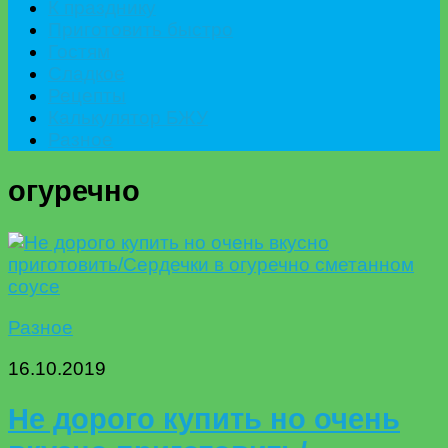
К празднику
Приготовить быстро
Гостям
Сладкое
Рецепты
Калькулятор БЖУ
Разное
огуречно
Разное
16.10.2019
Не дорого купить но очень