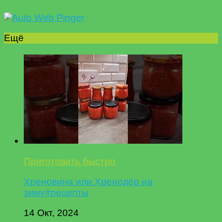
Ещё
Приготовить быстро
Хреновина или Хренодёр на
зиму#рецепты
14 Окт, 2024