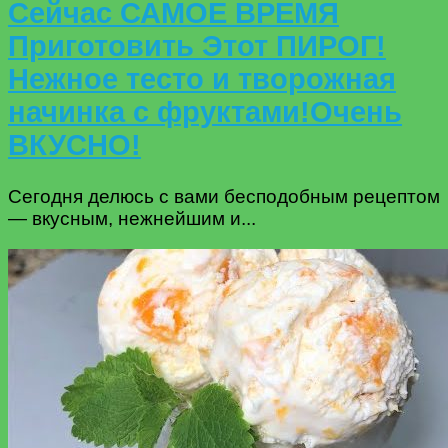
Сейчас САМОЕ ВРЕМЯ
Приготовить Этот ПИРОГ!
Нежное тесто и творожная
начинка с фруктами!Очень
ВКУСНО!
Сегодня делюсь с вами бесподобным рецептом
— вкусным, нежнейшим и...