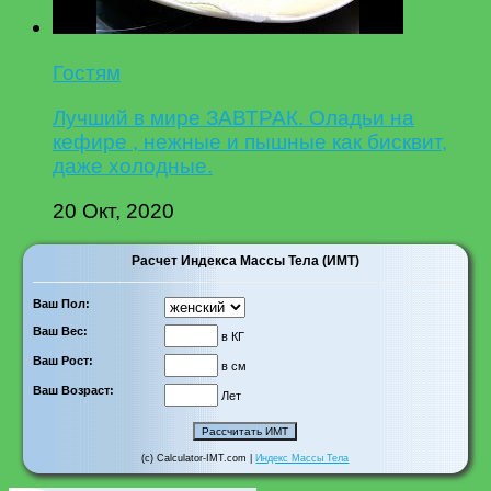
Гостям
Лучший в мире ЗАВТРАК. Оладьи на
кефире , нежные и пышные как бисквит,
даже холодные.
20 Окт, 2020
Расчет Индекса Массы Тела (ИМТ)
Ваш Пол:
Ваш Вес:
в КГ
Ваш Рост:
в см
Ваш Возраст:
Лет
(c) Calculator-IMT.com |
Индекс Массы Тела