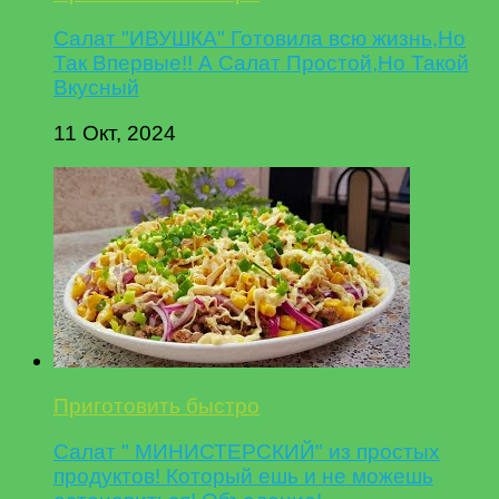
Салат "ИВУШКА" Готовила всю жизнь,Но
Так Впервые!! А Салат Простой,Но Такой
Вкусный
11 Окт, 2024
Приготовить быстро
Салат " МИНИСТЕРСКИЙ" из простых
продуктов! Который ешь и не можешь