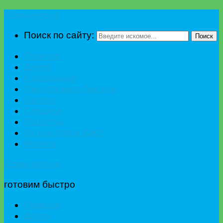
Едим вкусно
Поиск по сайту:
Поиск
Главная
Диета
К празднику
Приготовить быстро
Гостям
Сладкое
Рецепты
Калькулятор БЖУ
Разное
Едим вкусно
готовим быстро
Главная
Диета