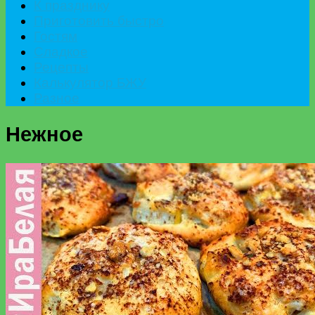
К празднику
Приготовить быстро
Гостям
Сладкое
Рецепты
Калькулятор БЖУ
Разное
Нежное