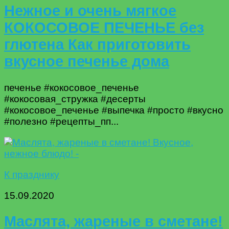
Нежное и очень мягкое
КОКОСОВОЕ ПЕЧЕНЬЕ без
глютена Как приготовить
вкусное печенье дома
печенье #кокосовое_печенье
#кокосовая_стружка #десерты
#кокосовое_печенье #выпечка #просто #вкусно
#полезно #рецепты_пп...
К празднику
15.09.2020
Маслята, жареные в сметане!