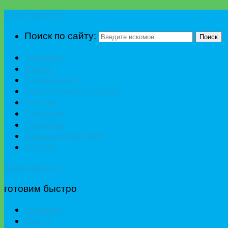
Едим вкусно
Поиск по сайту:
Поиск
Главная
Диета
К празднику
Приготовить быстро
Гостям
Сладкое
Рецепты
Калькулятор БЖУ
Разное
Едим вкусно
готовим быстро
Главная
Диета