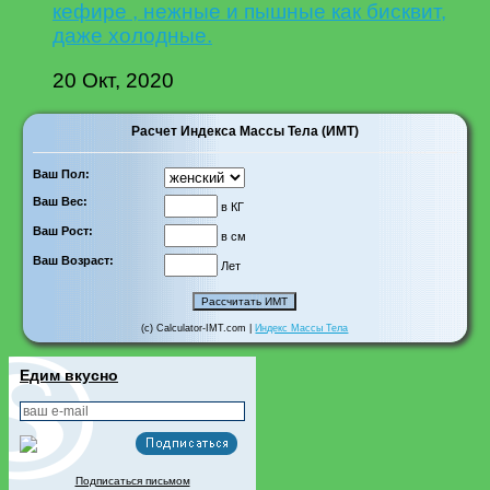
кефире , нежные и пышные как бисквит,
даже холодные.
20 Окт, 2020
Расчет Индекса Массы Тела (ИМТ)
Ваш Пол:
Ваш Вес:
в КГ
Ваш Рост:
в см
Ваш Возраст:
Лет
(c) Calculator-IMT.com |
Индекс Массы Тела
Едим вкусно
Подписаться письмом