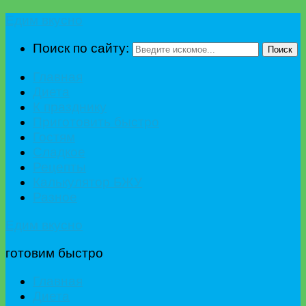
Едим вкусно
Поиск по сайту:
Поиск
Главная
Диета
К празднику
Приготовить быстро
Гостям
Сладкое
Рецепты
Калькулятор БЖУ
Разное
Едим вкусно
готовим быстро
Главная
Диета