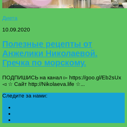
Диета
10.09.2020
Полезные рецепты от
Анжелики Николаевой.
Гречка по морскому.
ПОДПИШИСЬ на канал ▻ https://goo.gl/Eb2sUx
◅ ☆ Сайт http://Nikolaeva.life ☆...
Следите за нами: