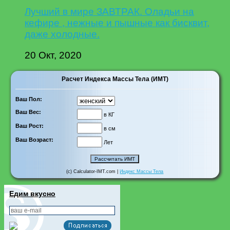
Лучший в мире ЗАВТРАК. Оладьи на
кефире , нежные и пышные как бисквит,
даже холодные.
20 Окт, 2020
Расчет Индекса Массы Тела (ИМТ)
Ваш Пол:
Ваш Вес:
в КГ
Ваш Рост:
в см
Ваш Возраст:
Лет
(c) Calculator-IMT.com |
Индекс Массы Тела
Едим вкусно