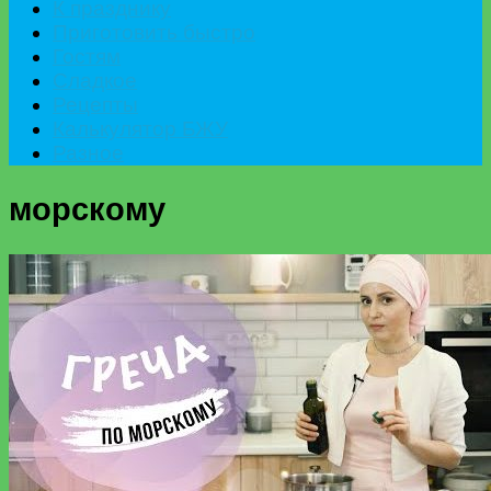
К празднику
Приготовить быстро
Гостям
Сладкое
Рецепты
Калькулятор БЖУ
Разное
морскому