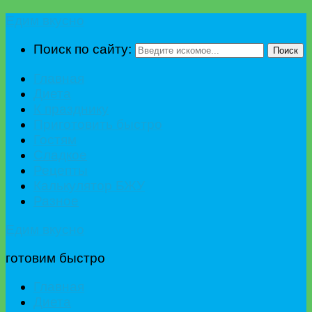
Едим вкусно
Поиск по сайту:
Поиск
Главная
Диета
К празднику
Приготовить быстро
Гостям
Сладкое
Рецепты
Калькулятор БЖУ
Разное
Едим вкусно
готовим быстро
Главная
Диета