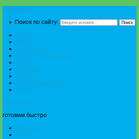
Едим вкусно
Поиск по сайту:
Поиск
Главная
Диета
К празднику
Приготовить быстро
Гостям
Сладкое
Рецепты
Калькулятор БЖУ
Разное
Едим вкусно
готовим быстро
Главная
Диета