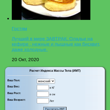
Гостям
Лучший в мире ЗАВТРАК. Оладьи на
кефире , нежные и пышные как бисквит,
даже холодные.
20 Окт, 2020
Расчет Индекса Массы Тела (ИМТ)
Ваш Пол:
Ваш Вес:
в КГ
Ваш Рост:
в см
Ваш Возраст:
Лет