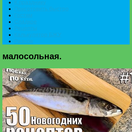
К празднику
Приготовить быстро
Гостям
Сладкое
Рецепты
Калькулятор БЖУ
Разное
малосольная.