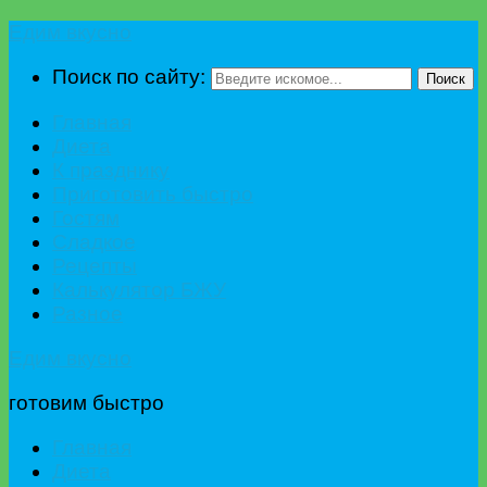
Едим вкусно
Поиск по сайту:
Поиск
Главная
Диета
К празднику
Приготовить быстро
Гостям
Сладкое
Рецепты
Калькулятор БЖУ
Разное
Едим вкусно
готовим быстро
Главная
Диета