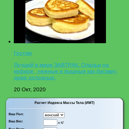
Гостям
Лучший в мире ЗАВТРАК. Оладьи на
кефире , нежные и пышные как бисквит,
даже холодные.
20 Окт, 2020
Расчет Индекса Массы Тела (ИМТ)
Ваш Пол:
Ваш Вес:
в КГ
Ваш Рост: