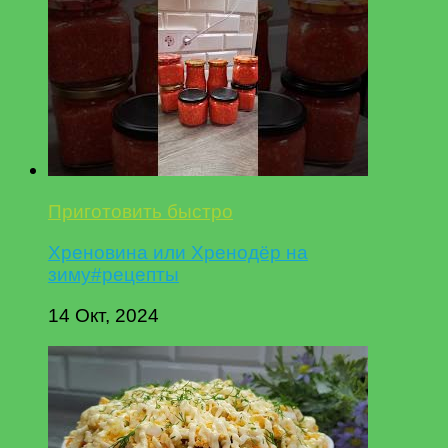
Приготовить быстро
Хреновина или Хренодёр на
зиму#рецепты
14 Окт, 2024