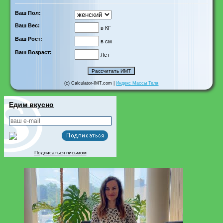
Ваш Пол:
Ваш Вес:
в КГ
Ваш Рост:
в см
Ваш Возраст:
Лет
(c) Calculator-IMT.com |
Индекс Массы Тела
Едим вкусно
Подписаться письмом