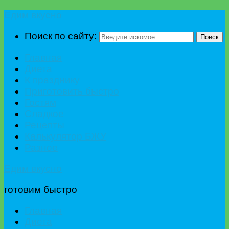
Едим вкусно
Поиск по сайту:
Поиск
Главная
Диета
К празднику
Приготовить быстро
Гостям
Сладкое
Рецепты
Калькулятор БЖУ
Разное
Едим вкусно
готовим быстро
Главная
Диета