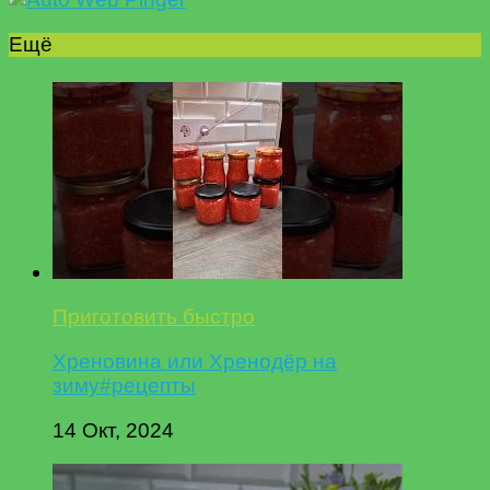
Ещё
Приготовить быстро
Хреновина или Хренодёр на
зиму#рецепты
14 Окт, 2024