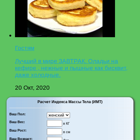
Гостям
Лучший в мире ЗАВТРАК. Оладьи на
кефире , нежные и пышные как бисквит,
даже холодные.
20 Окт, 2020
Расчет Индекса Массы Тела (ИМТ)
Ваш Пол:
Ваш Вес:
в КГ
Ваш Рост:
в см
Ваш Возраст: