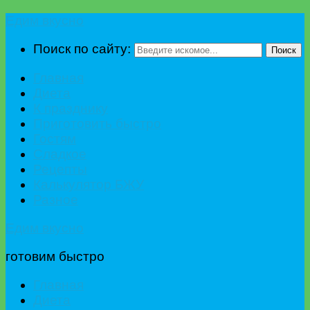
Едим вкусно
Поиск по сайту:
Поиск
Главная
Диета
К празднику
Приготовить быстро
Гостям
Сладкое
Рецепты
Калькулятор БЖУ
Разное
Едим вкусно
готовим быстро
Главная
Диета