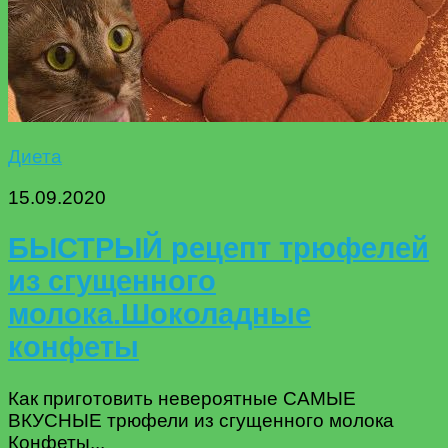
Диета
15.09.2020
БЫСТРЫЙ рецепт трюфелей
из сгущенного
молока.Шоколадные
конфеты
Как приготовить невероятные САМЫЕ
ВКУСНЫЕ трюфели из сгущенного молока
Конфеты...