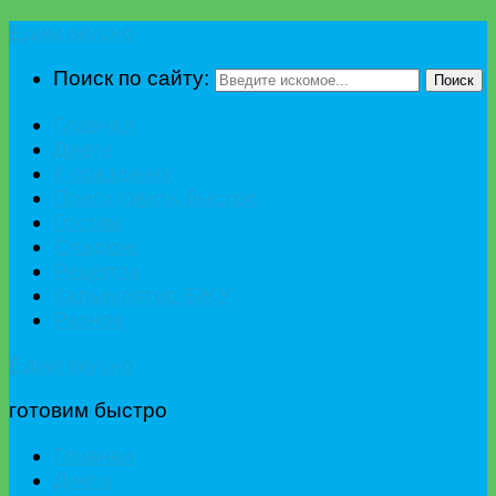
Едим вкусно
Поиск по сайту:
Поиск
Главная
Диета
К празднику
Приготовить быстро
Гостям
Сладкое
Рецепты
Калькулятор БЖУ
Разное
Едим вкусно
готовим быстро
Главная
Диета