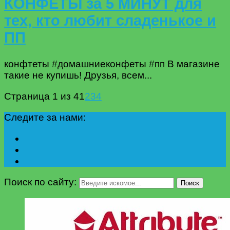
КОНФЕТЫ за 5 МИНУТ для
тех, кто любит сладенькое и
ПП
конфтеты #домашниеконфеты #пп В магазине
такие не купишь! Друзья, всем...
Страница 1 из 4
1
2
3
4
Следите за нами:
Поиск по сайту:
Поиск