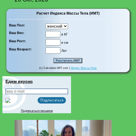
Расчет Индекса Массы Тела (ИМТ)
Ваш Пол:
Ваш Вес:
в КГ
Ваш Рост:
в см
Ваш Возраст:
Лет
(c) Calculator-IMT.com |
Индекс Массы Тела
Едим вкусно
Подписаться письмом