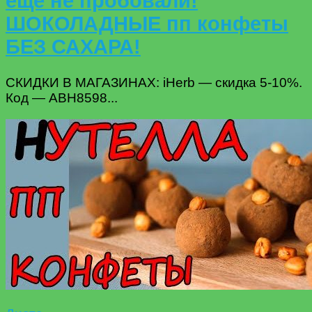
ещё не пробовали!
ШОКОЛАДНЫЕ пп конфеты
БЕЗ САХАРА!
СКИДКИ В МАГАЗИНАХ: iHerb — скидка 5-10%.
Код — ABH8598...