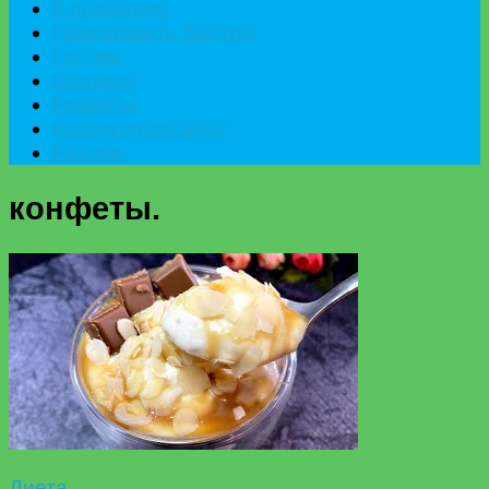
К празднику
Приготовить быстро
Гостям
Сладкое
Рецепты
Калькулятор БЖУ
Разное
конфеты.
Диета