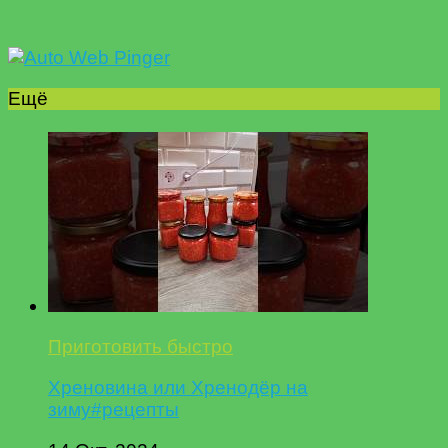
Ещё
Приготовить быстро
Хреновина или Хренодёр на
зиму#рецепты