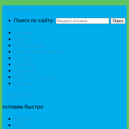
Едим вкусно
Поиск по сайту:
Поиск
Главная
Диета
К празднику
Приготовить быстро
Гостям
Сладкое
Рецепты
Калькулятор БЖУ
Разное
Едим вкусно
готовим быстро
Главная
Диета