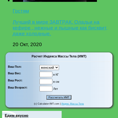
Гостям
Лучший в мире ЗАВТРАК. Оладьи на
кефире , нежные и пышные как бисквит,
даже холодные.
20 Окт, 2020
Расчет Индекса Массы Тела (ИМТ)
Ваш Пол:
Ваш Вес:
в КГ
Ваш Рост:
в см
Ваш Возраст:
Лет
(c) Calculator-IMT.com |
Индекс Массы Тела
Едим вкусно