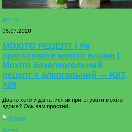
Диета
06.07.2020
МОХІТО РЕЦЕПТ | Як
приготувати мохіто вдома |
Мохіто безалкогольний
рецепт + алкогольний — KIIT,
#29
Давно хотіли дізнатися як приготувати мохіто
вдома? Ось вам простий...
Диета