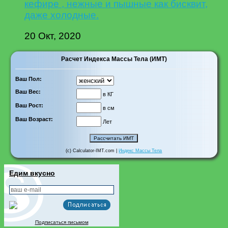
кефире , нежные и пышные как бисквит,
даже холодные.
20 Окт, 2020
Расчет Индекса Массы Тела (ИМТ)
Ваш Пол:
Ваш Вес:
в КГ
Ваш Рост:
в см
Ваш Возраст:
Лет
(c) Calculator-IMT.com |
Индекс Массы Тела
Едим вкусно
Подписаться письмом