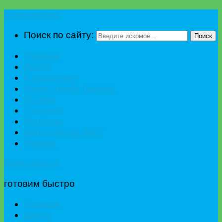
Едим вкусно
Поиск по сайту:
Поиск
Главная
Диета
К празднику
Приготовить быстро
Гостям
Сладкое
Рецепты
Калькулятор БЖУ
Разное
Едим вкусно
готовим быстро
Главная
Диета