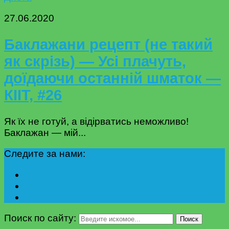
27.06.2020
Баклажани рецепт (не такий
як скрізь) — Усі плачуть,
доїдаючи останній шматок —
КІІТ, #26
Як їх не готуй, а відірватись неможливо!
Баклажан — мій...
Следите за нами:
Поиск по сайту:
Поиск