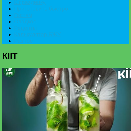
К празднику
Приготовить быстро
Гостям
Сладкое
Рецепты
Калькулятор БЖУ
Разное
КІІТ