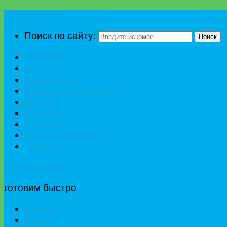
Едим вкусно
Поиск по сайту:
Поиск
Главная
Диета
К празднику
Приготовить быстро
Гостям
Сладкое
Рецепты
Калькулятор БЖУ
Разное
Едим вкусно
готовим быстро
Главная
Диета