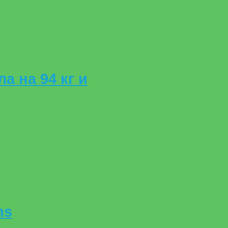
а на 94 кг и
ns