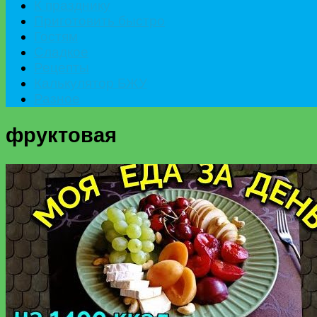
К празднику
Приготовить быстро
Гостям
Сладкое
Рецепты
Калькулятор БЖУ
Разное
фруктовая