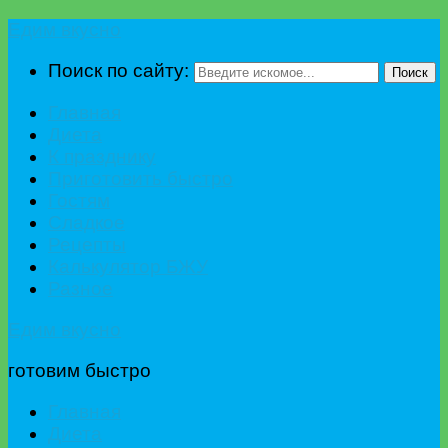
Едим вкусно
Поиск по сайту:
Поиск
Главная
Диета
К празднику
Приготовить быстро
Гостям
Сладкое
Рецепты
Калькулятор БЖУ
Разное
Едим вкусно
готовим быстро
Главная
Диета