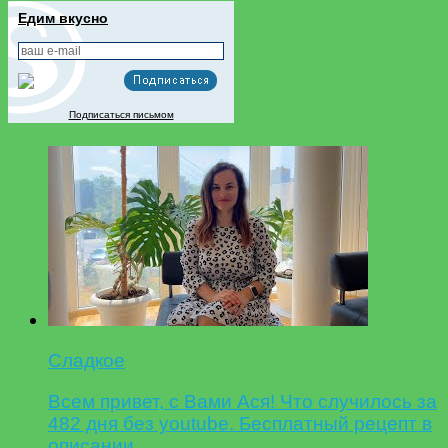
Едим вкусно
Подписаться письмом
Сладкое
Всем привет, с Вами Ася! Что случилось за
482 дня без youtube. Бесплатный рецепт в
описании