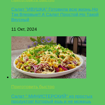
Салат "ИВУШКА" Готовила всю жизнь,Но
Так Впервые!! А Салат Простой,Но Такой
Вкусный
11 Окт, 2024
Приготовить быстро
Салат " МИНИСТЕРСКИЙ" из простых
продуктов! Который ешь и не можешь