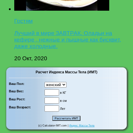
Гостям
Лучший в мире ЗАВТРАК. Оладьи на
кефире , нежные и пышные как бисквит,
даже холодные.
20 Окт, 2020
Расчет Индекса Массы Тела (ИМТ)
Ваш Пол:
Ваш Вес:
в КГ
Ваш Рост:
в см
Ваш Возраст:
Лет
(c) Calculator-IMT.com |
Индекс Массы Тела