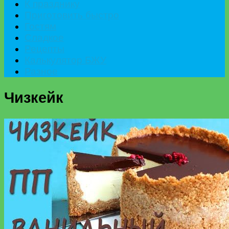
К празднику
Приготовить быстро
Гостям
Сладкое
Рецепты
Калькулятор БЖУ
Разное
Чизкейк