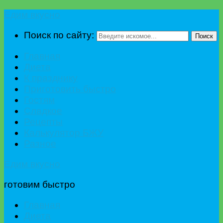
Едим вкусно
Поиск по сайту:
Поиск
Главная
Диета
К празднику
Приготовить быстро
Гостям
Сладкое
Рецепты
Калькулятор БЖУ
Разное
Едим вкусно
готовим быстро
Главная
Диета