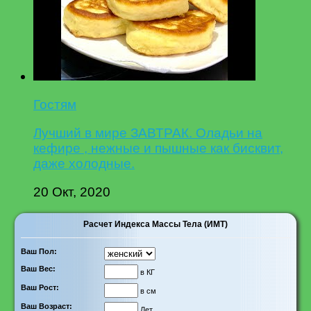
Гостям
Лучший в мире ЗАВТРАК. Оладьи на
кефире , нежные и пышные как бисквит,
даже холодные.
20 Окт, 2020
Расчет Индекса Массы Тела (ИМТ)
Ваш Пол:
Ваш Вес:
в КГ
Ваш Рост:
в см
Ваш Возраст:
Лет