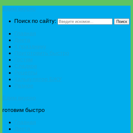
Едим вкусно
Поиск по сайту:
Поиск
Главная
Диета
К празднику
Приготовить быстро
Гостям
Сладкое
Рецепты
Калькулятор БЖУ
Разное
Едим вкусно
готовим быстро
Главная
Диета