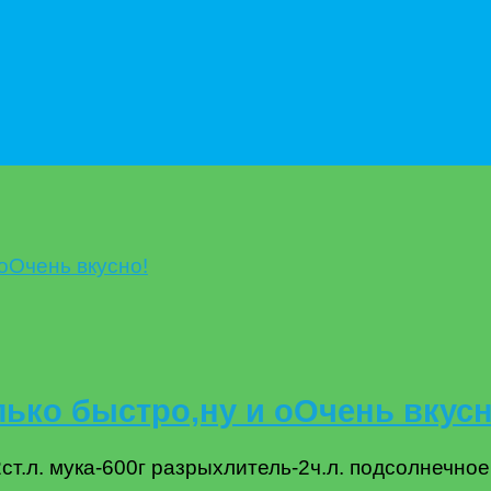
ько быстро,ну и оОчень вкусн
т.л. мука-600г разрыхлитель-2ч.л. подсолнечное 