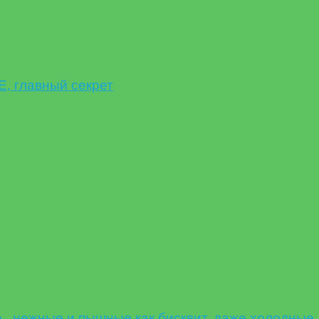
 главный секрет
, нежные и пышные как бисквит, даже холодные.