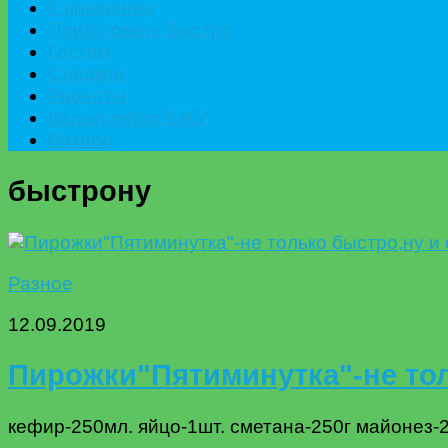
К празднику
Приготовить быстро
Гостям
Сладкое
Рецепты
Калькулятор БЖУ
Разное
быстрону
Разное
12.09.2019
Пирожки"Пятиминутка"-не тол
кефир-250мл. яйцо-1шт. сметана-250г майонез-2с