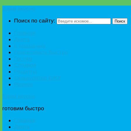
Едим вкусно
Поиск по сайту:
Поиск
Главная
Диета
К празднику
Приготовить быстро
Гостям
Сладкое
Рецепты
Калькулятор БЖУ
Разное
Едим вкусно
готовим быстро
Главная
Диета