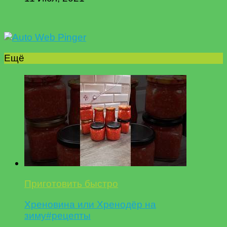
Ещё
Приготовить быстро
Хреновина или Хренодёр на
зиму#рецепты