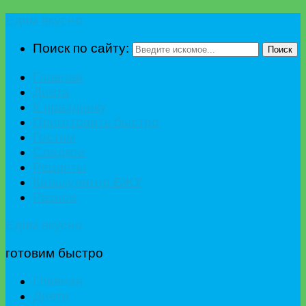
Едим вкусно
Поиск по сайту:
Поиск
Главная
Диета
К празднику
Приготовить быстро
Гостям
Сладкое
Рецепты
Калькулятор БЖУ
Разное
Едим вкусно
готовим быстро
Главная
Диета