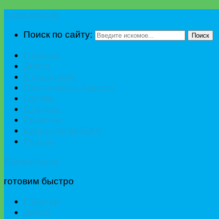
Едим вкусно
Поиск по сайту:
Поиск
Главная
Диета
К празднику
Приготовить быстро
Гостям
Сладкое
Рецепты
Калькулятор БЖУ
Разное
Едим вкусно
готовим быстро
Главная
Диета