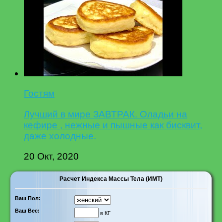
Гостям
Лучший в мире ЗАВТРАК. Оладьи на
кефире , нежные и пышные как бисквит,
даже холодные.
20 Окт, 2020
Расчет Индекса Массы Тела (ИМТ)
Ваш Пол:
Ваш Вес:
в КГ