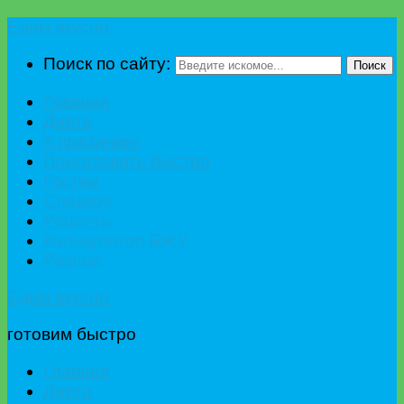
Едим вкусно
Поиск по сайту:
Поиск
Главная
Диета
К празднику
Приготовить быстро
Гостям
Сладкое
Рецепты
Калькулятор БЖУ
Разное
Едим вкусно
готовим быстро
Главная
Диета