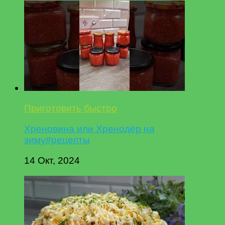
Приготовить быстро
Хреновина или Хренодёр на
зиму#рецепты
14 Окт, 2024