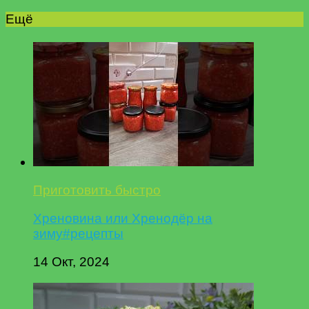
Ещё
Приготовить быстро
Хреновина или Хренодёр на
зиму#рецепты
14 Окт, 2024