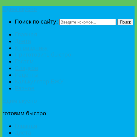
Едим вкусно
Поиск по сайту:
Поиск
Главная
Диета
К празднику
Приготовить быстро
Гостям
Сладкое
Рецепты
Калькулятор БЖУ
Разное
Едим вкусно
готовим быстро
Главная
Диета