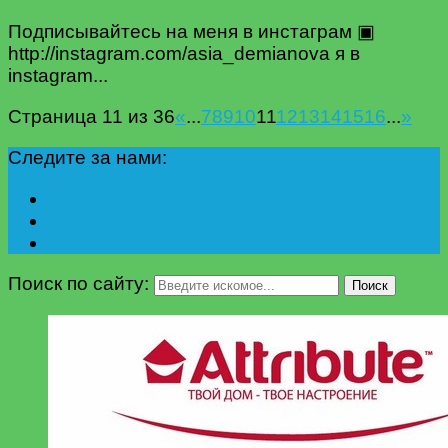
Подписывайтесь на меня в инстаграм ▣
http://instagram.com/asia_demianova я в
instagram...
Страница 11 из 36
«
...
7
8
9
10
11
12
13
14
15
16
...
»
Следите за нами:
Поиск по сайту:
Поиск