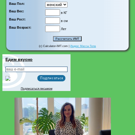
Ваш Пол:
Ваш Вес:
в КГ
Ваш Рост:
в см
Ваш Возраст:
Лет
(c) Calculator-IMT.com |
Индекс Массы Тела
Едим вкусно
Подписаться письмом