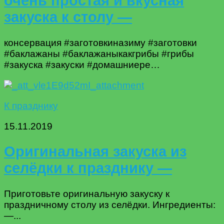
очень простая и вкусная
закуска к столу —
консервация #заготовкиназиму #заготовки
#баклажаны #баклажаныкакгрибы #грибы
#закуска #закуски #домашниере…
К празднику
15.11.2019
Оригинальная закуска из
селёдки к празднику —
Приготовьте оригинальную закуску к
праздничному столу из селёдки. Ингредиенты:
—...