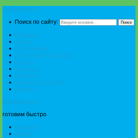
Едим вкусно
Поиск по сайту:
Поиск
Главная
Диета
К празднику
Приготовить быстро
Гостям
Сладкое
Рецепты
Калькулятор БЖУ
Разное
Едим вкусно
готовим быстро
Главная
Диета