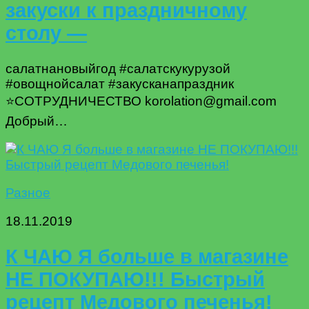
закуски к праздничному
столу —
салатнановыйгод #салатскукурузой
#овощнойсалат #закусканапраздник
⭐️СОТРУДНИЧЕСТВО korolation@gmail.com
Добрый…
Разное
18.11.2019
К ЧАЮ Я больше в магазине
НЕ ПОКУПАЮ!!! Быстрый
рецепт Медового печенья!