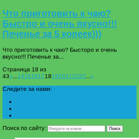
Что приготовить к чаю?
Быстро и очень вкусно!!!
Печенье за 5 копеек)))
Что приготовить к чаю? Бысторо и очень
вкусно!!! Печенье за...
Страница 18 из
43
«
...
14
15
16
17
18
19
20
21
22
23
...
»
Следите за нами:
Поиск по сайту:
Поиск