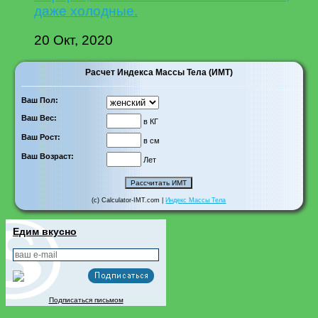
даже холодные.
20 Окт, 2020
Расчет Индекса Массы Тела (ИМТ)
Ваш Пол:
Ваш Вес:
в КГ
Ваш Рост:
в см
Ваш Возраст:
Лет
(c) Calculator-IMT.com |
Индекс Массы Тела
Едим вкусно
Подписаться письмом