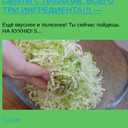
салаты с Творогом. ВСЕГО
ТРИ ИНГРЕДИЕНТА!!! —
Ещё вкуснее и полезнее! Ты сейчас пойдешь
НА КУХНЮ! 5...
Гостям