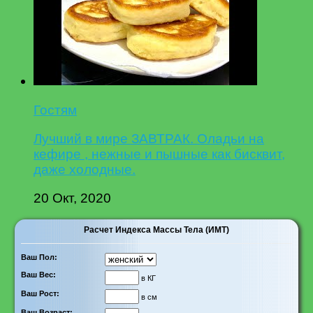
Гостям
Лучший в мире ЗАВТРАК. Оладьи на
кефире , нежные и пышные как бисквит,
даже холодные.
20 Окт, 2020
Расчет Индекса Массы Тела (ИМТ)
Ваш Пол:
Ваш Вес:
в КГ
Ваш Рост:
в см
Ваш Возраст: