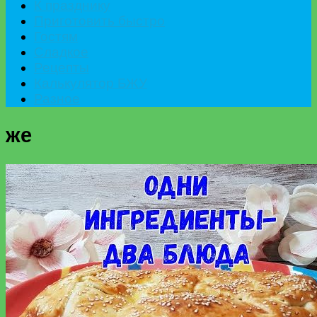
К празднику
Приготовить быстро
Гостям
Сладкое
Рецепты
Калькулятор БЖУ
Разное
же