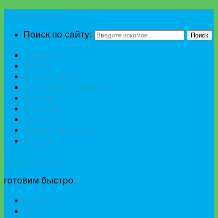
Едим вкусно
Поиск по сайту:
Поиск
Главная
Диета
К празднику
Приготовить быстро
Гостям
Сладкое
Рецепты
Калькулятор БЖУ
Разное
Едим вкусно
готовим быстро
Главная
Диета