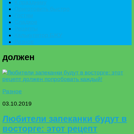
К празднику
Приготовить быстро
Гостям
Сладкое
Рецепты
Калькулятор БЖУ
Разное
должен
Разное
03.10.2019
Любители запеканки будут в
восторге: этот рецепт