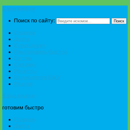
Едим вкусно
Поиск по сайту:
Поиск
Главная
Диета
К празднику
Приготовить быстро
Гостям
Сладкое
Рецепты
Калькулятор БЖУ
Разное
Едим вкусно
готовим быстро
Главная
Диета