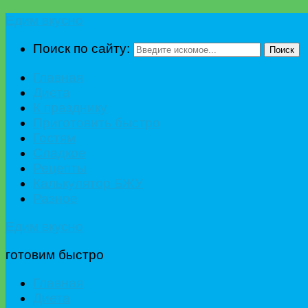
Едим вкусно
Поиск по сайту:
Поиск
Главная
Диета
К празднику
Приготовить быстро
Гостям
Сладкое
Рецепты
Калькулятор БЖУ
Разное
Едим вкусно
готовим быстро
Главная
Диета