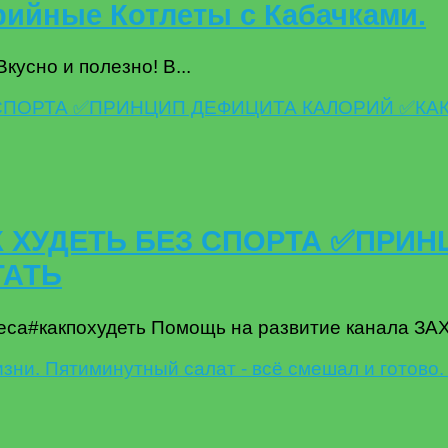
рийные Котлеты с Кабачками.
кусно и полезно! В...
К ХУДЕТЬ БЕЗ СПОРТА ✅ПРИ
ТАТЬ
еса#какпохудеть Помощь на развитие канала 