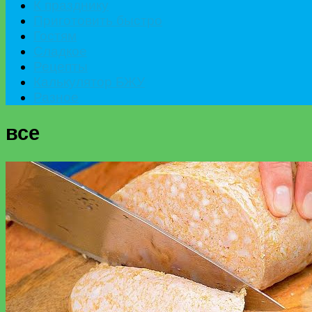
К празднику
Приготовить быстро
Гостям
Сладкое
Рецепты
Калькулятор БЖУ
Разное
все