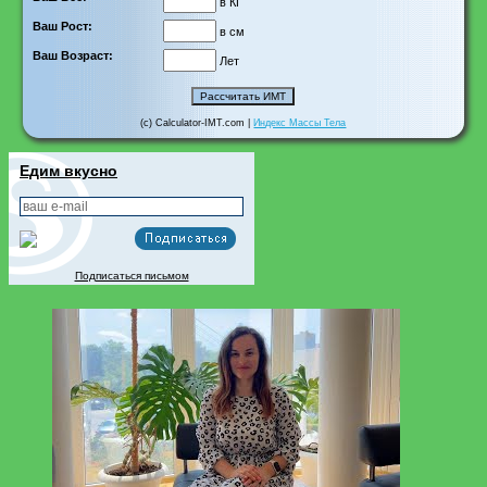
в КГ
Ваш Рост:
в см
Ваш Возраст:
Лет
(c) Calculator-IMT.com |
Индекс Массы Тела
Едим вкусно
Подписаться письмом