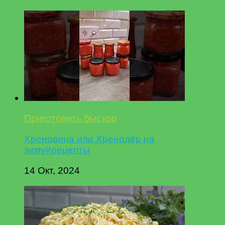
Приготовить быстро
Хреновина или Хренодёр на
зиму#рецепты
14 Окт, 2024