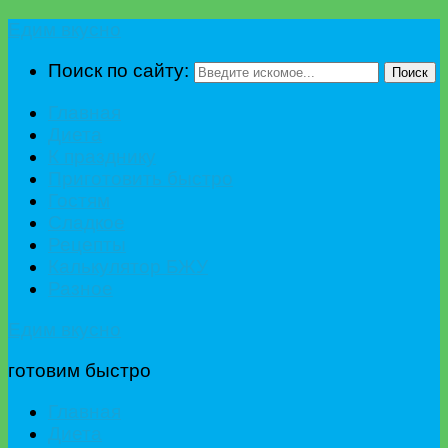
Едим вкусно
Поиск по сайту:
Поиск
Главная
Диета
К празднику
Приготовить быстро
Гостям
Сладкое
Рецепты
Калькулятор БЖУ
Разное
Едим вкусно
готовим быстро
Главная
Диета